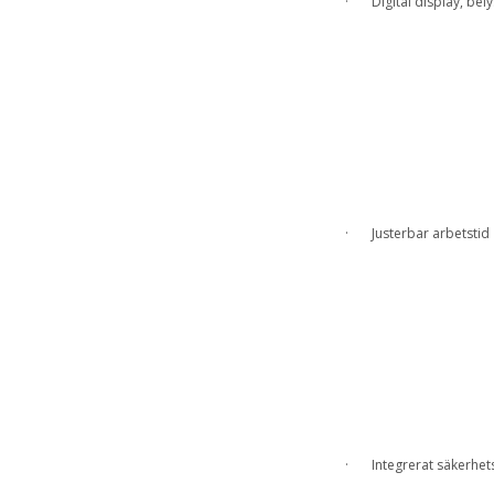
· Digital display, bel
· Justerbar arbetstid
· Integrerat säkerhet