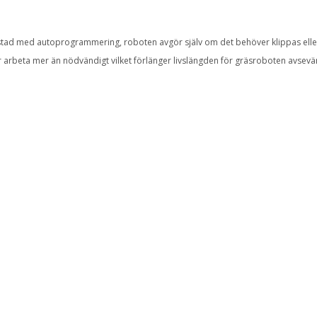
tad med autoprogrammering, roboten avgör själv om det behöver klippas eller 
 arbeta mer än nödvändigt vilket förlänger livslängden för gräsroboten avsevär