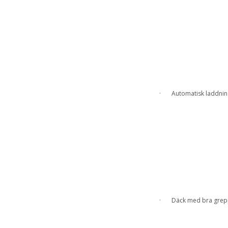
· Automatisk laddnin
· Däck med bra grepp v