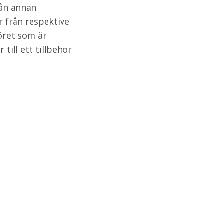
rån annan
r från respektive
höret som är
ill ett tillbehör