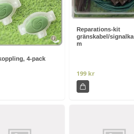
Reparations-kit
gränskabel/signalka
m
koppling, 4-pack
199 kr