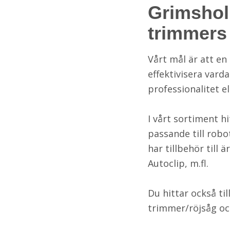
Grimsholm
trimmers
Vårt mål är att e
effektivisera var
professionalitet e
I vårt sortiment hi
passande till rob
har tillbehör till
Autoclip, m.fl.
Du hittar också ti
trimmer/röjsåg oc