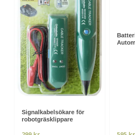
Batter
Autom
Signalkabelsökare för
robotgräsklippare
299 kr
595 k