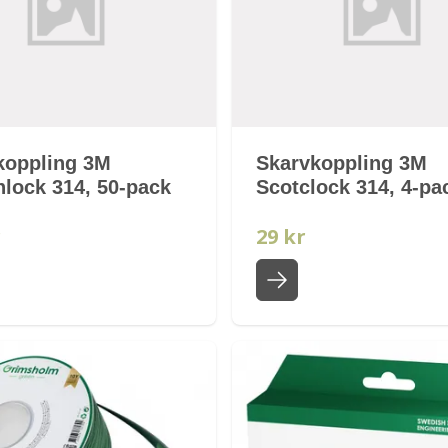
koppling 3M
Skarvkoppling 3M
hlock 314, 50-pack
Scotclock 314, 4-pa
r
29 kr