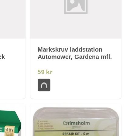
Markskruv laddstation
ck
Automower, Gardena mfl.
59 kr