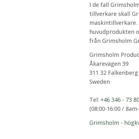
I de fall Grimshol
tillverkare skall 
maskintillverkare.
huvudprodukten och
från Grimsholm G
Grimsholm Produc
Åkarevägen 39
311 32 Falkenberg
Sweden
Tel:
+46 346 - 73 8
(08:00-16:00 / 8a
Grimsholm - högkv