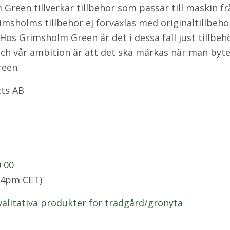
m Green tillverkar tillbehör som passar till maskin f
Grimsholms tillbehör ej förväxlas med originaltillbehö
 Hos Grimsholm Green är det i dessa fall just tillbe
 vår ambition är att det ska märkas när man byter t
reen.
ts AB
0 00
m-4pm CET)
alitativa produkter för trädgård/grönyta