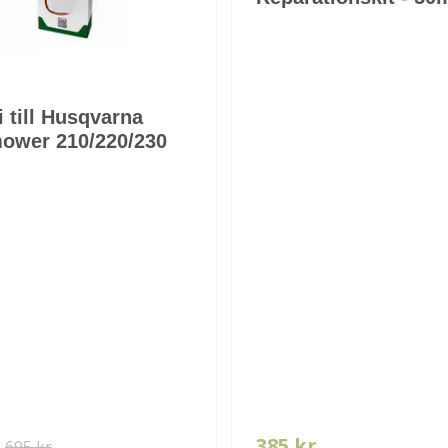
i till Husqvarna
ower 210/220/230
r
385 kr
695 kr