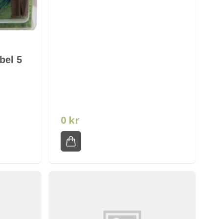
bel 5
0 kr