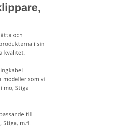
klippare,
lätta och
produkterna i sin
 kvalitet.
slingkabel
a modeller som vi
iimo, Stiga
passande till
Stiga, m.fl.