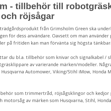
 - tillbehör till robotgräs
 och röjsågar
n trädgårdsprodukt från Grimsholm Green ska under
dagen för dess användare. Oavsett om man använder 
ller på fritiden kan man förvänta sig högsta tänkbara
ttar du bl.a. tillbehör som knivar och signalkabel / 
otgräsklippare av varierande märken/modeller. Någr
 är Husqvarna Automower, Viking/Stihl iMow, Honda M
llbehör som trimmertråd, röjsågsklingor och kedjor 
h motorsåg av märken som Husqvarna, Stihl, Honda, 