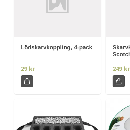
Lödskarvkoppling, 4-pack
Skarv
Scotc
29 kr
249 k