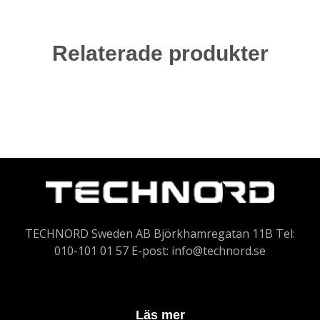
Relaterade produkter
TECHNORD Sweden AB Björkhamregatan 11B Tel:
010-101 01 57 E-post:
info@technord.se
Läs mer