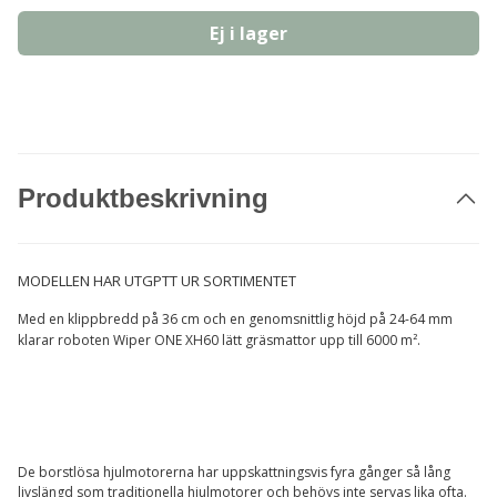
Ej i lager
Produktbeskrivning
MODELLEN HAR UTGPTT UR SORTIMENTET
Med en klippbredd på 36 cm och en genomsnittlig höjd på 24-64 mm
klarar roboten Wiper ONE XH60 lätt gräsmattor upp till 6000 m².
De borstlösa hjulmotorerna har uppskattningsvis fyra gånger så lång
livslängd som traditionella hjulmotorer och behövs inte servas lika ofta.