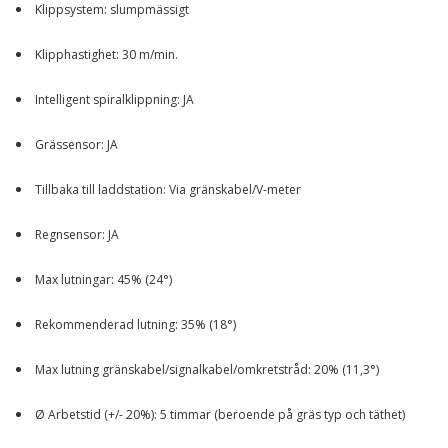
Klippsystem: slumpmässigt
Klipphastighet: 30 m/min.
Intelligent spiralklippning: JA
Grässensor: JA
Tillbaka till laddstation: Via gränskabel/V-meter
Regnsensor: JA
Max lutningar: 45% (24°)
Rekommenderad lutning: 35% (18°)
Max lutning gränskabel/signalkabel/omkretstråd: 20% (11,3°)
Ø Arbetstid (+/- 20%): 5 timmar (beroende på gräs typ och täthet)