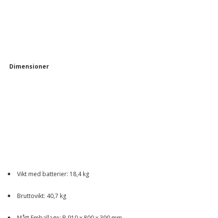
Dimensioner
Vikt med batterier: 18,4 kg
Bruttovikt: 40,7 kg
Mått Emballage: B 910 x 800 x 390 mm