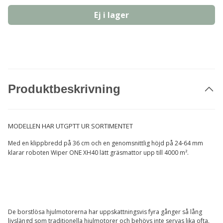
Ej i lager
Produktbeskrivning
MODELLEN HAR UTGPTT UR SORTIMENTET
Med en klippbredd på 36 cm och en genomsnittlig höjd på 24-64 mm
klarar roboten Wiper ONE XH40 lätt gräsmattor upp till 4000 m².
De borstlösa hjulmotorerna har uppskattningsvis fyra gånger så lång
livslängd som traditionella hjulmotorer och behövs inte servas lika ofta.