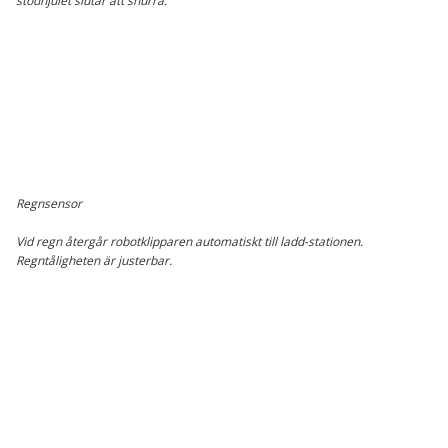
stödhjulet slutar att snurra.
Regnsensor
Vid regn återgår robotklipparen automatiskt till ladd-stationen.
Regntåligheten är justerbar.