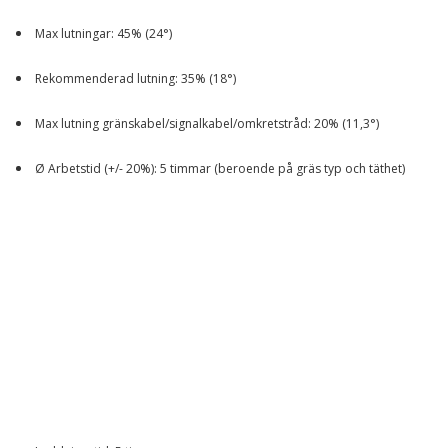
Max lutningar: 45% (24°)
Rekommenderad lutning: 35% (18°)
Max lutning gränskabel/signalkabel/omkretstråd: 20% (11,3°)
Ø Arbetstid (+/- 20%): 5 timmar (beroende på gräs typ och täthet)