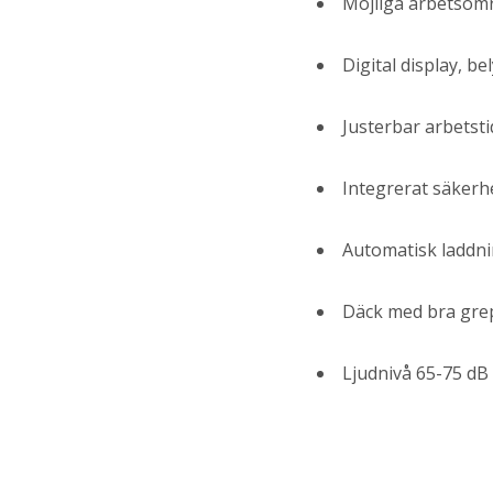
Möjliga arbetsomr
Digital display, b
Justerbar arbetsti
Integrerat säker
Automatisk laddn
Däck med bra grepp
Ljudnivå 65-75 dB