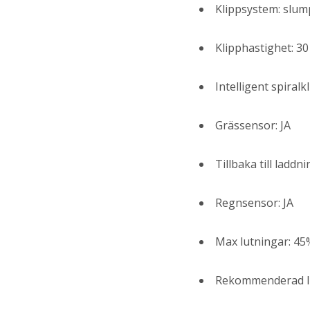
Klippsystem: slu
Klipphastighet: 30
Intelligent spiralk
Grässensor: JA
Tillbaka till ladd
Regnsensor: JA
Max lutningar: 45
Rekommenderad lu