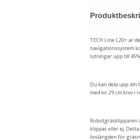
Produktbeskr
TECH Line L20+ är de
navigationssystem ko
lutningar upp till 45
Du kan dela upp din t
med en 29 cm kniv i ro
Robotgräsklipparen 
klippas eller ej. Det
livslängden för gräs