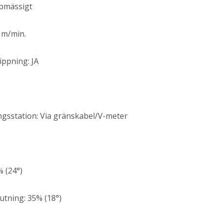
mpmässigt
 m/min.
lippning: JA
ningsstation: Via gränskabel/V-meter
% (24°)
tning: 35% (18°)