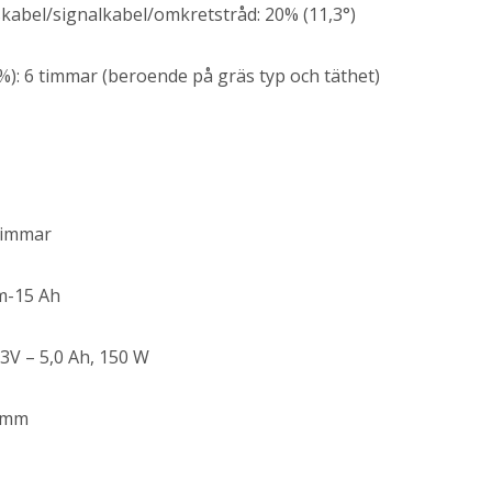
kabel/signalkabel/omkretstråd: 20% (11,3°)
%): 6 timmar (beroende på gräs typ och täthet)
 timmar
um-15 Ah
,3V – 5,0 Ah, 150 W
4 mm