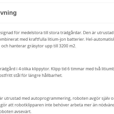
ivning
signad för medelstora till stora trädgårdar. Den är utrust
mbinerat med kraftfulla litium-jon batterier. Hel-automati
% och hanterar gräsytor upp till 3200 m2.
rädgård i 4 olika klippytor. Klipp tid 6 timmar med två litium
stfritt stål för längre hållbarhet.
är utrustad med autoprogrammering, roboten avgör själv 
ta gör att robotklipparen inte behöver arbeta mer än nödvänd
roboten avsevärt.