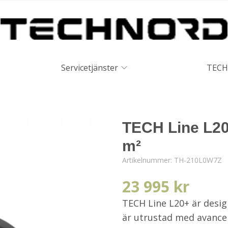
Servicetjänster
TECH
TECH Line L20
m²
Artikelnummer:
TH-210L0W7Z
23 995 kr
TECH Line L20+ är desig
är utrustad med avanc