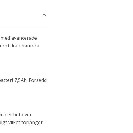
ad med avancerade
sk och kan hantera
batteri 7,5Ah. Försedd
om det behöver
igt vilket förlänger