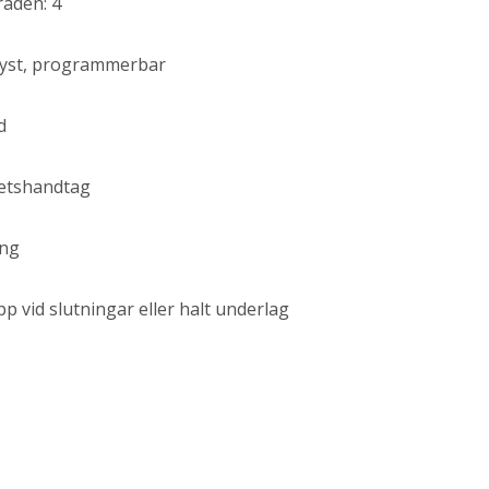
åden: 4
elyst, programmerbar
d
hetshandtag
ing
 vid slutningar eller halt underlag