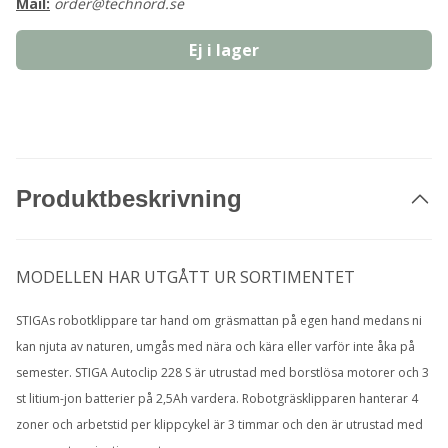
Mail:
order@technord.se
Ej i lager
Produktbeskrivning
MODELLEN HAR UTGÅTT UR SORTIMENTET
STIGAs robotklippare tar hand om gräsmattan på egen hand medans ni
kan njuta av naturen, umgås med nära och kära eller varför inte åka på
semester. STIGA Autoclip 228 S är utrustad med borstlösa motorer och 3
st litium-jon batterier på 2,5Ah vardera. Robotgräsklipparen hanterar 4
zoner och arbetstid per klippcykel är 3 timmar och den är utrustad med