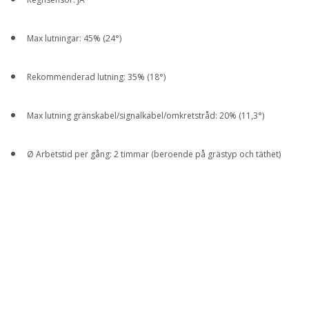
Max lutningar: 45% (24°)
Rekommenderad lutning: 35% (18°)
Max lutning gränskabel/signalkabel/omkretstråd: 20% (11,3°)
Ø Arbetstid per gång: 2 timmar (beroende på grästyp och täthet)