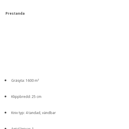
Prestanda
Gräsyta: 1600 m²
Klippbredd: 25 cm
Kniv typ: 4 tandad, vändbar
Antal knivar: 1