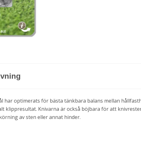
ivning
stål har optimerats för bästa tänkbara balans mellan hållfast
alt klippresultat. Knivarna är också böjbara för att knivreste
örning av sten eller annat hinder.