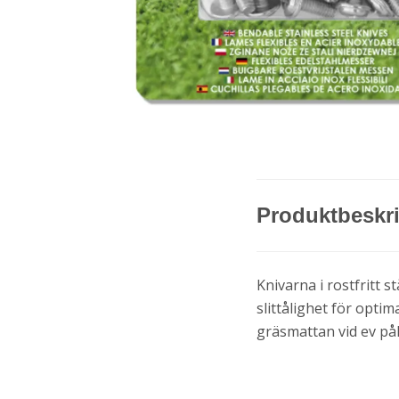
Produktbeskr
Knivarna i rostfritt 
slittålighet för optim
gräsmattan vid ev påk