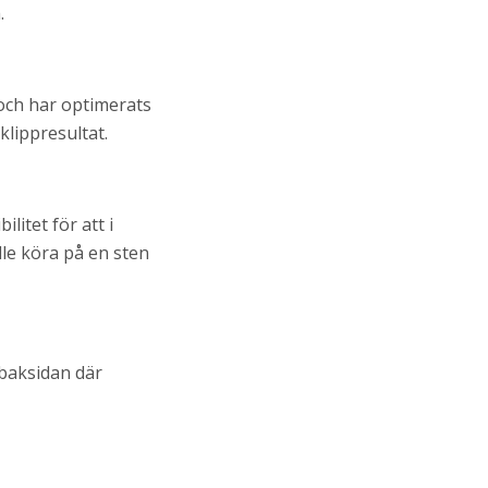
.
 och har optimerats
klippresultat.
litet för att i
le köra på en sten
 baksidan där