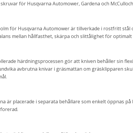
st skruvar för Husqvarna Automower, Gardena och McCulloch
olm för Husqvarna Automower är tillverkade i rostfritt stål
lans mellan hållfasthet, skärpa och slittålighet för optimalt 
erade härdningsprocessen gör att kniven behåller sin flexibi
undvika avbrutna knivar i gräsmattan om gräsklipparen skul
mål.
na är placerade i separata behållare som enkelt öppnas på
forerad.