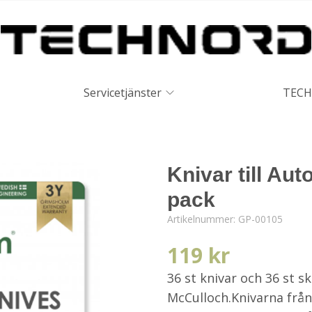
Servicetjänster
TECH
Knivar till Au
pack
Artikelnummer:
GP-00105
119 kr
36 st knivar och 36 st
McCulloch.Knivarna frå