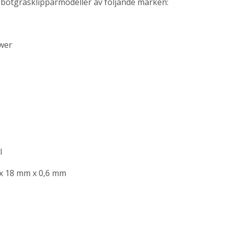
 robotgräsklipparmodeller av följande märken:
wer
l
x 18 mm x 0,6 mm