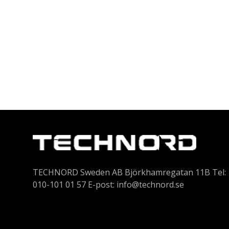
TECHNORD Sweden AB Björkhamregatan 11B Tel:
010-101 01 57 E-post:
info@technord.se