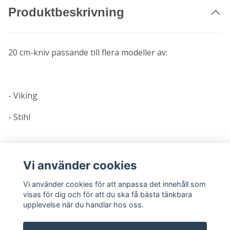
Produktbeskrivning
20 cm-kniv passande till flera modeller av:
- Viking
- Stihl
Kniven levereras i en genomskinlig blisterförpackning
Vi använder cookies
Vi använder cookies för att anpassa det innehåll som
visas för dig och för att du ska få bästa tänkbara
upplevelse när du handlar hos oss.
Relaterade produkter