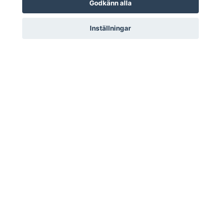
Godkänn alla
Inställningar
TECHNORD Sweden AB Björkhamregatan 11B Tel:
010-101 01 57 E-post:
info@technord.se
Läs mer
Köpvillkor
Kontakt