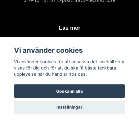
010-101 01 57 E-post:
info@technord.se
Läs mer
Köpvillkor
Vi använder cookies
Kontakt
Varumärken
Vi använder cookies för att anpassa det innehåll som
visas för dig och för att du ska få bästa tänkbara
upplevelse när du handlar hos oss.
Prenumerera på vårt nyhetsbrev
Godkänn alla
Prenumerera
Inställningar