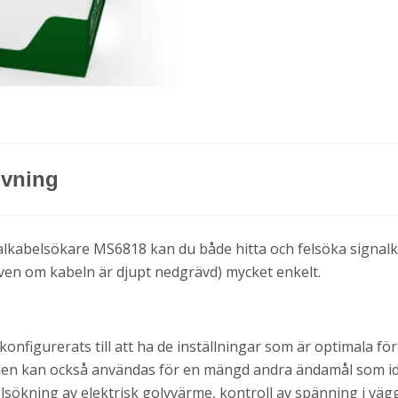
ivning
kabelsökare MS6818 kan du både hitta och felsöka signalkab
ven om kabeln är djupt nedgrävd) mycket enkelt.
onfigurerats till att ha de inställningar som är optimala för
men kan också användas för en mängd andra ändamål som ide
elsökning av elektrisk golvvärme, kontroll av spänning i vä