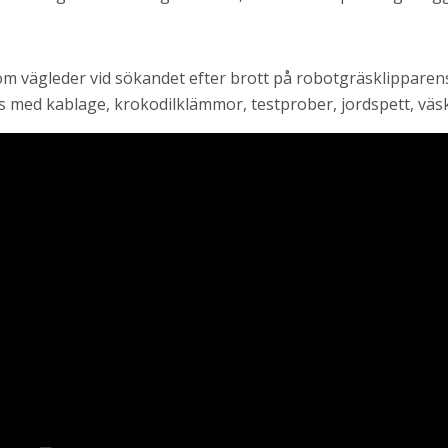
om vägleder vid sökandet efter brott på robotgräsklippare
s med kablage, krokodilklämmor, testprober, jordspett, väsk