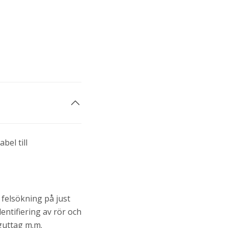
el till
 felsökning på just
ntifiering av rör och
gguttag m.m.