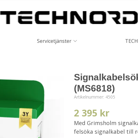
Servicetjänster
TECH
Signalkabelsök
(MS6818)
Artikelnummer:
4505
2 395 kr
Med Grimsholm signalka
felsöka signalkabel till