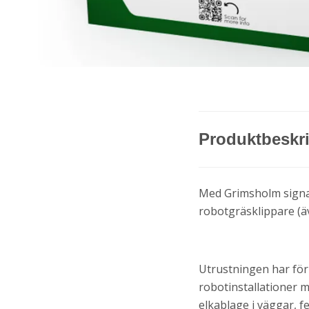
Produktbeskr
Med Grimsholm signal
robotgräsklippare (ä
Utrustningen har förk
robotinstallationer 
elkablage i väggar, f