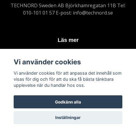
TECHNORD Sweden AB Björkhamregatan 11B Tel:
010-101 01 57 E-post:
info@technord.se
Läs mer
Köpvillkor
Vi använder cookies
Kontakt
Varumärken
Vi använder cookies för att anpassa det innehåll som
visas för dig och för att du ska få bästa tänkbara
upplevelse när du handlar hos oss.
Prenumerera på vårt nyhetsbrev
Godkänn alla
Prenumerera
Inställningar