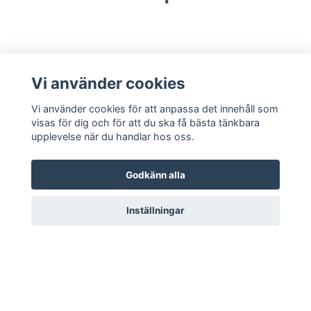
Vi använder cookies
Vi använder cookies för att anpassa det innehåll som
visas för dig och för att du ska få bästa tänkbara
upplevelse när du handlar hos oss.
TECHNORD Sweden AB Björkhamregatan 11B Tel:
Godkänn alla
010-101 01 57 E-post:
info@technord.se
Inställningar
Läs mer
Köpvillkor
Kontakt