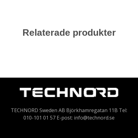
Relaterade produkter
TECHNORD Sweden AB Björkhamregatan 11B Tel:
010-101 01 57 E-post:
info@technord.se