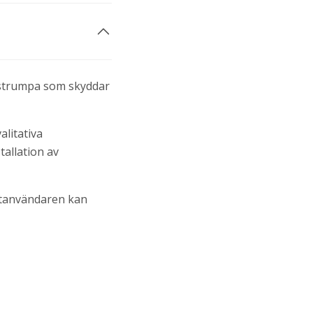
lstrumpa som skyddar
alitativa
tallation av
botanvändaren kan