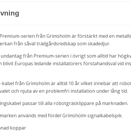
ivning
 Premium-serien från Grimsholm är förstärkt med en metal
verkan från såväl trädgårdsredskap som skadedjur.
undantag från Premium-serien i övrigt som alltid har högkv
livit Europas ledande installatörers förstahandsval vid ins
kabel från Grimsholm är alltid 10 år vilket innebär att ro
alet och njuta av en problemfri installation under lång tid.
gskabel passar till alla robotgräsklippare på marknaden.
 i marken används med fördel Grimsholm signalkabelspik.
ennad koppar