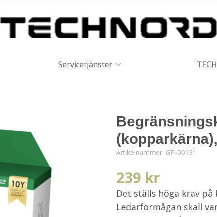
Servicetjänster
TECH
Begränsnings
(kopparkärna)
Artikelnummer:
GP-00131
239 kr
Det ställs höga krav på 
Ledarförmågan skall var