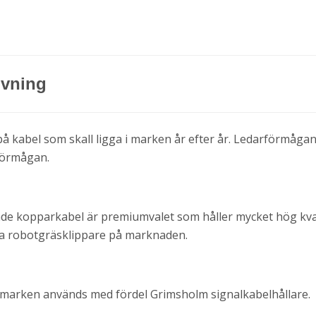
ivning
på kabel som skall ligga i marken år efter år. Ledarförmågan
förmågan.
e kopparkabel är premiumvalet som håller mycket hög kval
ga robotgräsklippare på marknaden.
 i marken används med fördel Grimsholm signalkabelhållare.