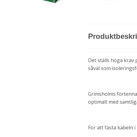
Produktbeskr
Det ställs höga krav 
såväl som isolerings
Grimsholms förtennad
optimalt med samtli
För att fästa kabeln