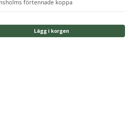
imsholms förtennade koppa
Lägg i korgen