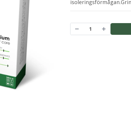
isoleringsförmågan.Gr