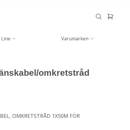
 Line
Varumärken
ränskabel/omkretstråd
ABEL, OMKRETSTRÅD 1X50M FÖR