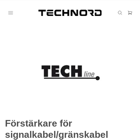
Förstärkare för
signalkabel/gränskabel