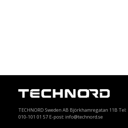
TECHNORD Sweden AB Björkhamregatan 11B Tel:
010-101 01 57 E-post:
info@technord.se