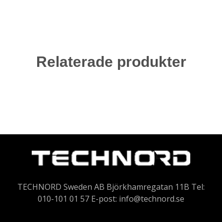
Relaterade produkter
TECHNORD Sweden AB Björkhamregatan 11B Tel:
010-101 01 57 E-post:
info@technord.se