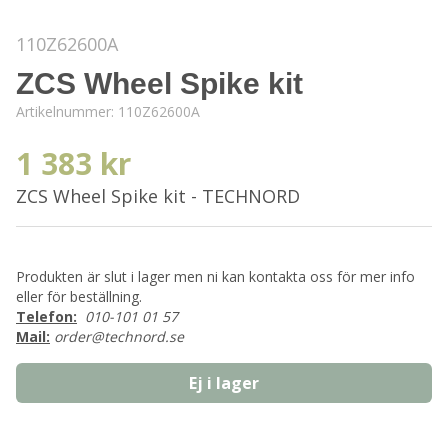
110Z62600A
ZCS Wheel Spike kit
Artikelnummer:
110Z62600A
1 383 kr
ZCS Wheel Spike kit - TECHNORD
Produkten är slut i lager men ni kan kontakta oss för mer info
eller för beställning.
Telefon:
010-101 01 57
Mail:
order@technord.se
Ej i lager