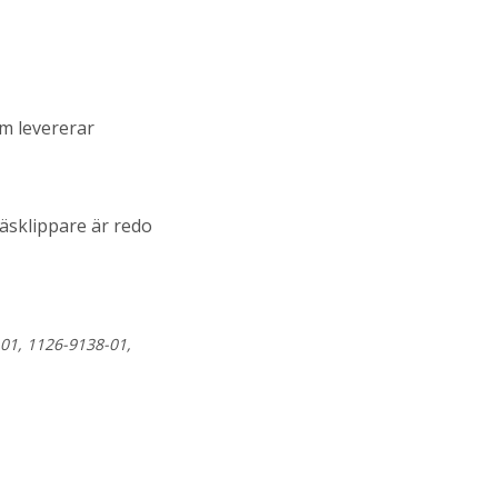
om levererar
räsklippare är redo
01, 1126-9138-01,