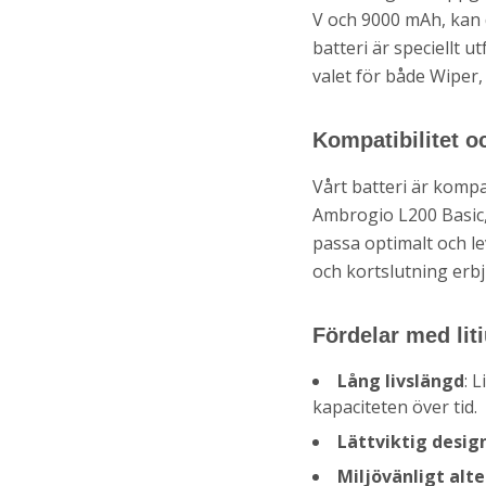
V och 9000 mAh, kan 
batteri är speciellt ut
valet för både Wiper
Kompatibilitet o
Vårt batteri är komp
Ambrogio L200 Basic, 
passa optimalt och l
och kortslutning erbj
Fördelar med lit
Lång livslängd
: 
kapaciteten över tid.
Lättviktig desig
Miljövänligt alte