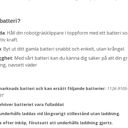
 batteri?
da
: Håll din robotgräsklippare i toppform med ett batteri s
iv kraft.
n
: Byt ut ditt gamla batteri snabbt och enkelt, utan krångel.
gghet
: Med vårt batteri kan du känna dig säker på att din g
ing, oavsett väder
marknads batteri och kan ersätt följande batterier:
1126-9105-
BT
höver batteriet vara fulladdat
underhålls laddas vid långvarigt stillestånd utan laddning.
 efter inköp, förutsatt att underhålls laddning gjorts.