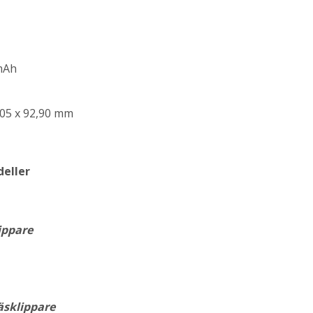
mAh
,05 x 92,90 mm
deller
ippare
sklippare