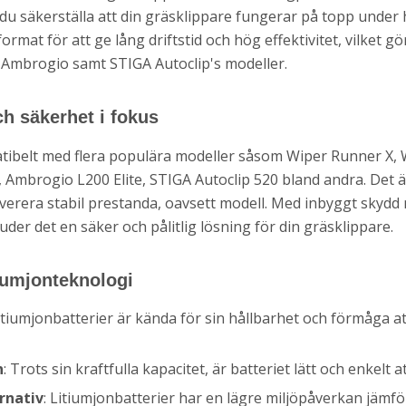
du säkerställa att din gräsklippare fungerar på topp under
format för att ge lång driftstid och hög effektivitet, vilket gör
, Ambrogio samt STIGA Autoclip's modeller.
ch säkerhet i fokus
atibelt med flera populära modeller såsom Wiper Runner X,
Ambrogio L200 Elite, STIGA Autoclip 520 bland andra. Det ä
everera stabil prestanda, oavsett modell. Med inbyggt skydd
uder det en säker och pålitlig lösning för din gräsklippare.
iumjonteknologi
Litiumjonbatterier är kända för sin hållbarhet och förmåga at
n
: Trots sin kraftfulla kapacitet, är batteriet lätt och enkelt a
rnativ
: Litiumjonbatterier har en lägre miljöpåverkan jämfö