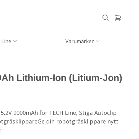
 Line
Varumärken
 9Ah Lithium-Ion (Litium-Jon)
5,2V 9000mAh för TECH Line, Stiga Autoclip
gräsklippareGe din robotgräsklippare nytt
t