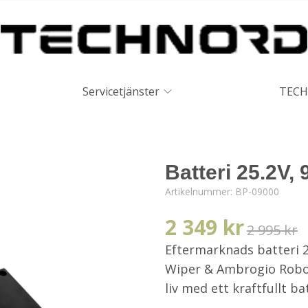
Servicetjänster
TECH
Batteri 25.2V,
Artikelnummer:
BP-09000
2 349 kr
2 995 kr
Eftermarknads batteri 2
Wiper & Ambrogio Robot
liv med ett kraftfullt ba