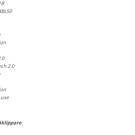
1B
4BL50
e
ion
.0
ch 2.0
e
ion
Luxe
klippare