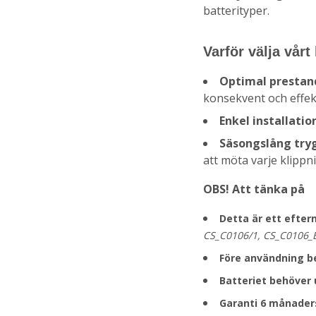
batterityper.
Varför välja vårt
Optimal prestan
konsekvent och effekt
Enkel installatio
Säsongslång try
att möta varje klippn
OBS! Att tänka på
Detta är ett efter
CS_C0106/1, CS_C0106_
Före användning be
Batteriet behöver 
Garanti 6 månaders