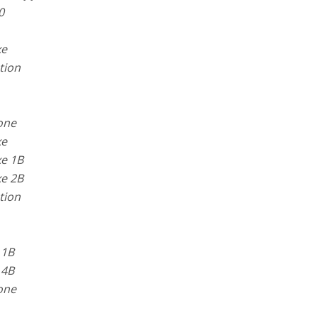
0
xe
tion
one
xe
e 1B
e 2B
tion
 1B
 4B
one