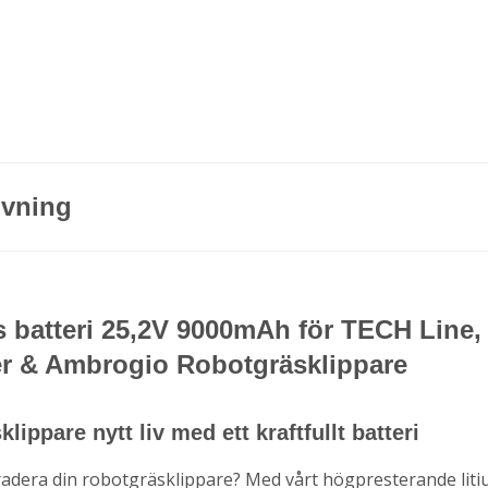
ivning
 batteri 25,2V 9000mAh för TECH Line,
er & Ambrogio Robotgräsklippare
lippare nytt liv med ett kraftfullt batteri
radera din robotgräsklippare? Med vårt högpresterande liti