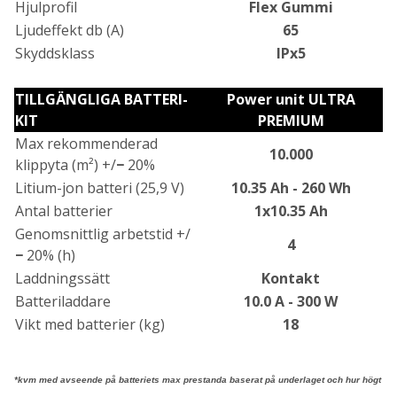
Hjulprofil
Flex Gummi
Ljudeffekt db (A)
65
Skyddsklass
IPx5
TILLGÄNGLIGA BATTERI-
Power unit ULTRA
KIT
PREMIUM
Max rekommenderad
10.000
klippyta (m²) +/
−
20%
Litium-jon batteri (25,9 V)
10.35 Ah - 260 Wh
Antal batterier
1x10.35 Ah
Genomsnittlig arbetstid +/
4
−
20% (h)
Laddningssätt
Kontakt
Batteriladdare
10.0 A - 300 W
Vikt med batterier (kg)
18
*kvm med avseende på batteriets max prestanda baserat på underlaget och hur högt