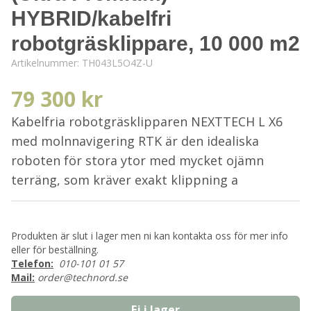
HYBRID/kabelfri
robotgräsklippare, 10 000 m2
Artikelnummer:
TH043L5O4Z-U
79 300 kr
Kabelfria robotgräsklipparen NEXTTECH L X6
med molnnavigering RTK är den idealiska
roboten för stora ytor med mycket ojämn
terräng, som kräver exakt klippning a
Produkten är slut i lager men ni kan kontakta oss för mer info
eller för beställning.
Telefon:
010-101 01 57
Mail:
order@technord.se
Ej i lager