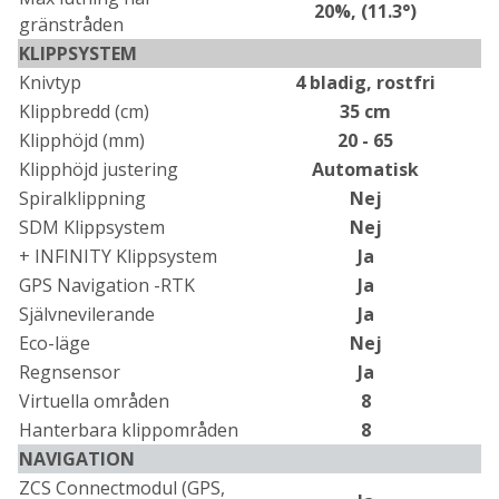
20%, (11.3°)
gränstråden
KLIPPSYSTEM
Knivtyp
4 bladig, rostfri
Klippbredd (cm)
35 cm
Klipphöjd (mm)
20 - 65
Klipphöjd justering
Automatisk
Spiralklippning
Nej
SDM Klippsystem
Nej
+ INFINITY Klippsystem
Ja
GPS Navigation -RTK
Ja
Självnevilerande
Ja
Eco-läge
Nej
Regnsensor
Ja
Virtuella områden
8
Hanterbara klippområden
8
NAVIGATION
ZCS Connectmodul (GPS,