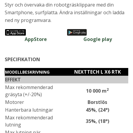
Styr och övervaka din robotgräsklippare med din
Smartphone, surfplatta. Ändra inställningar och ladda
ned ny programvara.
Google play
AppStore
SPECIFIKATION
NEXTTECH L X6 RTK
MODELLBESKRIVNING
EFFEKT
Max rekommenderad
2
10 000 m
gräsyta (+/-20%)
Motorer
Borstlös
Hanterbara lutningar
45%, (24°)
Max rekommenderad
35%, (18°)
lutning
Max lutning när