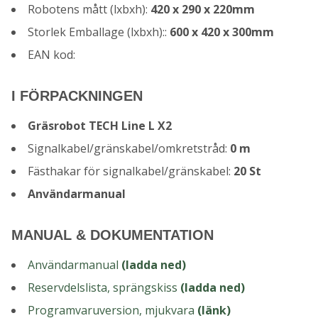
Robotens mått (lxbxh):
420 x 290 x 220mm
Storlek Emballage (lxbxh)::
600 x 420 x 300mm
EAN kod:
I FÖRPACKNINGEN
Gräsrobot TECH Line L X2
Signalkabel/gränskabel/omkretstråd:
0 m
Fästhakar för signalkabel/gränskabel:
20 St
Användarmanual
MANUAL & DOKUMENTATION
Användarmanual
(ladda ned)
Reservdelslista, sprängskiss
(ladda ned)
Programvaruversion, mjukvara
(länk)