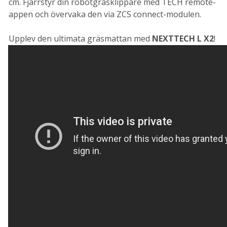
cm. Fjärrstyr din robotgräsklippare med TECH remote-
appen och övervaka den via ZCS connect-modulen.
Upplev den ultimata gräsmattan med
NEXTTECH L X2
!