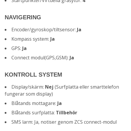
Startpunkter/Virtuella gräsytor:
4
NAVIGERING
Encoder/gyroskop/tiltsensor:
Ja
Kompass system:
Ja
GPS:
Ja
Connect modul(GPS,GSM):
Ja
KONTROLL SYSTEM
Display/skärm:
Nej
(Surfplatta eller smarttelefon
fungerar som display)
Blåtands mottagare:
Ja
Blåtands surfplatta:
Tillbehör
SMS larm: Ja, notiser genom ZCS connect-modul