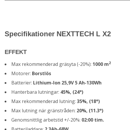
Specifikationer NEXTTECH L X2
EFFEKT
2
Max rekommenderad gräsyta (-20%):
10
00
m
Motorer:
Borstlös
Batterier:
Lithium-Ion 25,9V 5 Ah-130Wh
Hanterbara lutningar:
45%, (24°)
Max rekommenderad lutning:
35%, (18°)
Max lutning när gränstråden:
20%, (11.3°)
Genomsnittlig arbetstid +/-20%:
02:00
tim.
Batteriladdare:
2.3Ah-68W