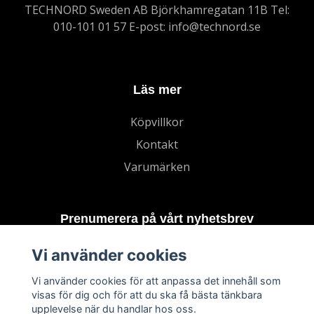
TECHNORD Sweden AB Björkhamregatan 11B Tel:
010-101 01 57 E-post:
info@technord.se
Läs mer
Köpvillkor
Kontakt
Varumärken
Prenumerera på vårt nyhetsbrev
Vi använder cookies
Prenumerera
Vi använder cookies för att anpassa det innehåll som
visas för dig och för att du ska få bästa tänkbara
upplevelse när du handlar hos oss.