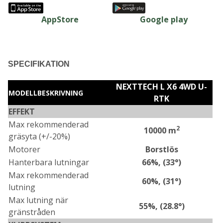
Google play
AppStore
SPECIFIKATION
NEXTTECH L X6 4WD U-
MODELLBESKRIVNING
RTK
EFFEKT
Max rekommenderad
2
10000 m
gräsyta (+/-20%)
Motorer
Borstlös
Hanterbara lutningar
66%, (33°)
Max rekommenderad
60%, (31°)
lutning
Max lutning när
55%, (28.8°)
gränstråden