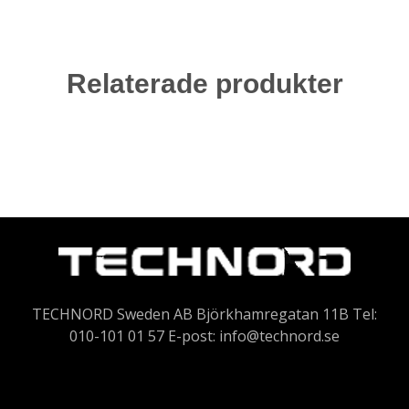
Relaterade produkter
TECHNORD Sweden AB Björkhamregatan 11B Tel:
010-101 01 57 E-post:
info@technord.se