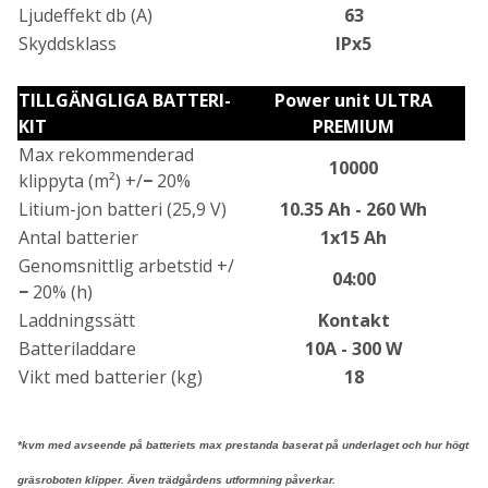
Ljudeffekt db (A)
63
Skyddsklass
IPx5
TILLGÄNGLIGA BATTERI-
Power unit ULTRA
KIT
PREMIUM
Max rekommenderad
10000
klippyta (m²) +/
−
20%
Litium-jon batteri (25,9 V)
10.35 Ah - 260 Wh
Antal batterier
1x15 Ah
Genomsnittlig arbetstid +/
04:00
−
20% (h)
Laddningssätt
Kontakt
Batteriladdare
10A - 300 W
Vikt med batterier (kg)
18
*kvm med avseende på batteriets max prestanda baserat på underlaget och hur högt
gräsroboten klipper. Även trädgårdens utformning påverkar.