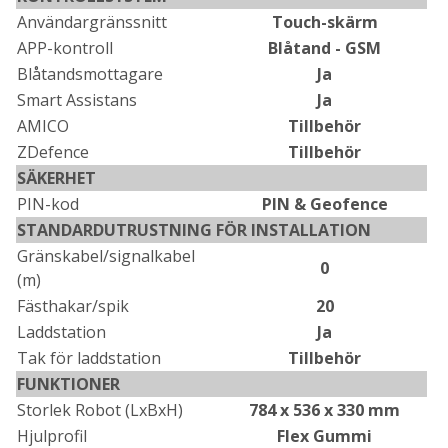
Användargränssnitt
Touch-skärm
APP-kontroll
Blåtand - GSM
Blåtandsmottagare
Ja
Smart Assistans
Ja
AMICO
Tillbehör
ZDefence
Tillbehör
SÄKERHET
PIN-kod
PIN & Geofence
STANDARDUTRUSTNING FÖR INSTALLATION
Gränskabel/signalkabel
0
(m)
Fästhakar/spik
20
Laddstation
Ja
Tak för laddstation
Tillbehör
FUNKTIONER
Storlek Robot (LxBxH)
784 x 536 x 330 mm
Hjulprofil
Flex Gummi