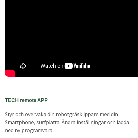
TECH remote APP
Styr och övervaka din robotgräsklippare med din
Smartphone, surfplatta. Ändra inställningar och ladda
ned ny programvara.