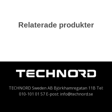
Relaterade produkter
TECHNORD Sweden AB Björkhamregatan 11B Tel:
010-101 01 57 E-post:
info@technord.se