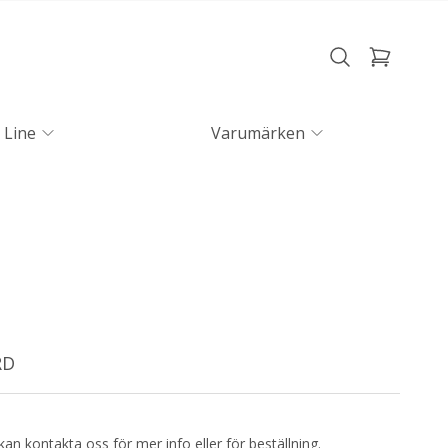
 Line
Varumärken
RD
kan kontakta oss för mer info eller för beställning.