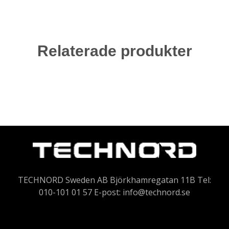
Relaterade produkter
TECHNORD Sweden AB Björkhamregatan 11B Tel:
010-101 01 57 E-post:
info@technord.se