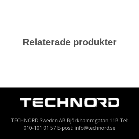
Relaterade produkter
TECHNORD Sweden AB Björkhamregatan 11B Tel:
010-101 01 57 E-post:
info@technord.se