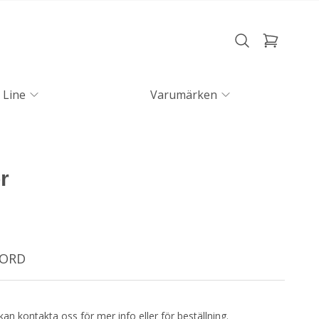
 Line
Varumärken
r
NORD
kan kontakta oss för mer info eller för beställning.