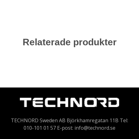
Relaterade produkter
TECHNORD Sweden AB Björkhamregatan 11B Tel:
010-101 01 57 E-post:
info@technord.se