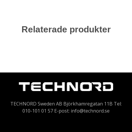
Relaterade produkter
TECHNORD Sweden AB Björkhamregatan 11B Tel:
010-101 01 57 E-post:
info@technord.se