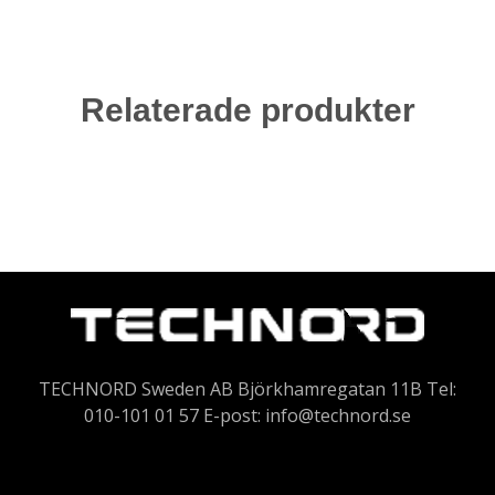
Relaterade produkter
TECHNORD Sweden AB Björkhamregatan 11B Tel:
010-101 01 57 E-post:
info@technord.se