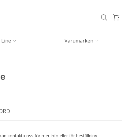
 Line
Varumärken
re
NORD
kan kontakta oss för mer info eller för beställning.