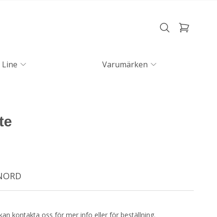
 Line
Varumärken
te
HNORD
kan kontakta oss för mer info eller för beställning.