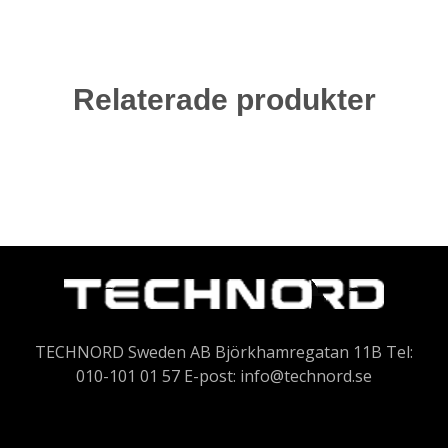
Relaterade produkter
TECHNORD Sweden AB Björkhamregatan 11B Tel:
010-101 01 57 E-post:
info@technord.se