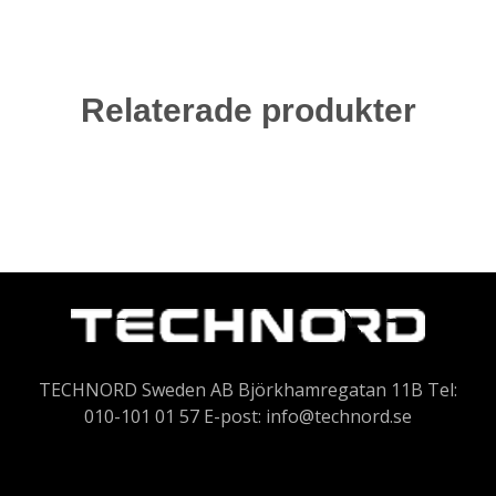
Relaterade produkter
TECHNORD Sweden AB Björkhamregatan 11B Tel:
010-101 01 57 E-post:
info@technord.se