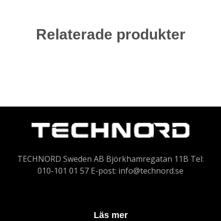
Relaterade produkter
TECHNORD Sweden AB Björkhamregatan 11B Tel:
010-101 01 57 E-post:
info@technord.se
Läs mer