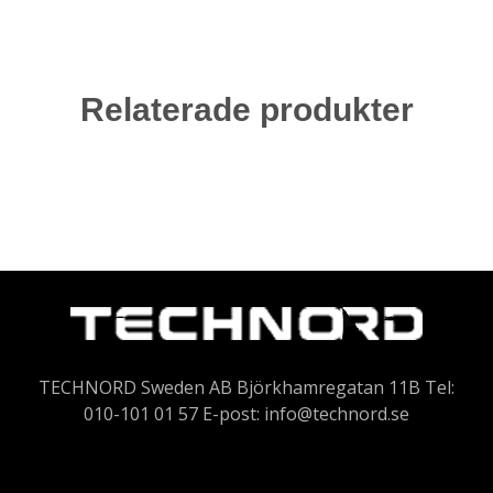
Relaterade produkter
TECHNORD Sweden AB Björkhamregatan 11B Tel:
010-101 01 57 E-post:
info@technord.se