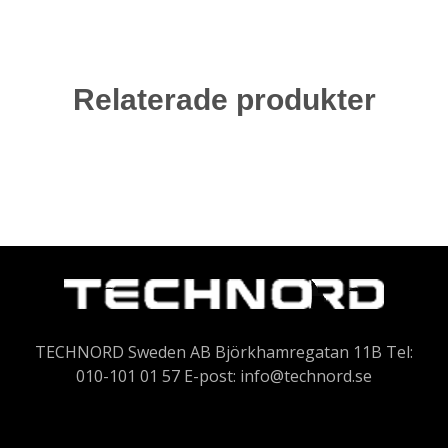
Relaterade produkter
TECHNORD Sweden AB Björkhamregatan 11B Tel:
010-101 01 57 E-post:
info@technord.se