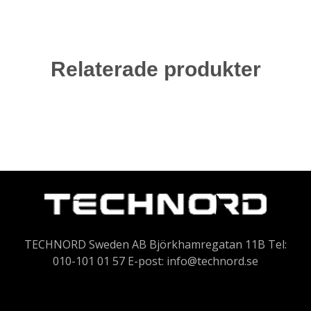
Relaterade produkter
TECHNORD Sweden AB Björkhamregatan 11B Tel:
010-101 01 57 E-post:
info@technord.se