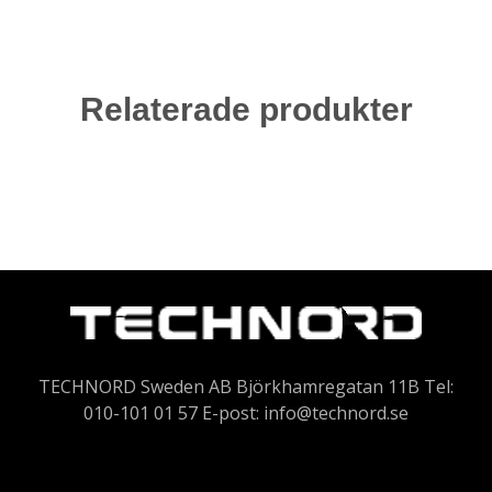
Relaterade produkter
TECHNORD Sweden AB Björkhamregatan 11B Tel:
010-101 01 57 E-post:
info@technord.se