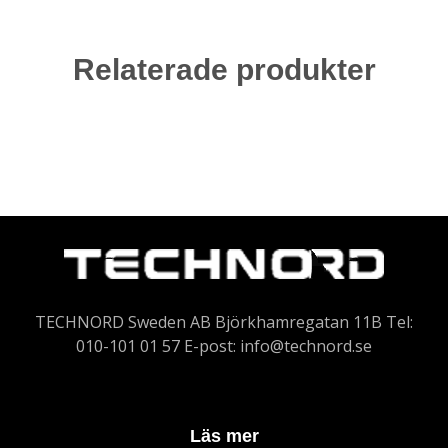
Relaterade produkter
TECHNORD Sweden AB Björkhamregatan 11B Tel:
010-101 01 57 E-post:
info@technord.se
Läs mer