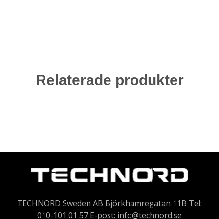
Relaterade produkter
TECHNORD Sweden AB Björkhamregatan 11B Tel:
010-101 01 57 E-post:
info@technord.se