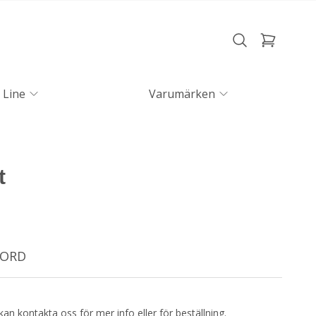
 Line
Varumärken
t
HNORD
kan kontakta oss för mer info eller för beställning.