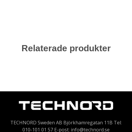
Relaterade produkter
TECHNORD Sweden AB Björkhamregatan 11B Tel:
010-101 01 57 E-post:
info@technord.se