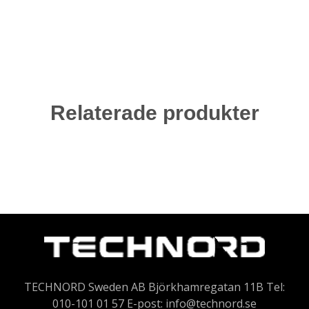
Relaterade produkter
TECHNORD Sweden AB Björkhamregatan 11B Tel:
010-101 01 57 E-post:
info@technord.se