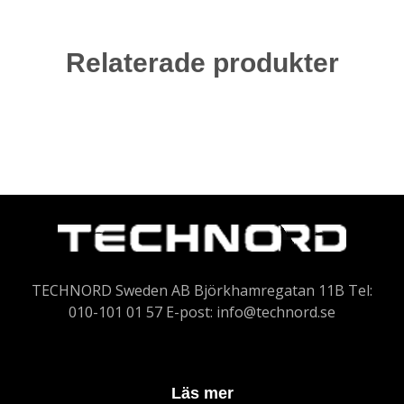
Relaterade produkter
TECHNORD Sweden AB Björkhamregatan 11B Tel:
010-101 01 57 E-post:
info@technord.se
Läs mer