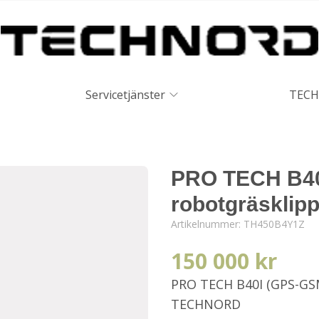
Servicetjänster
TECH
PRO TECH B40
robotgräsklipp
Artikelnummer:
TH450B4Y1Z
150 000 kr
PRO TECH B40I (GPS-GSM
TECHNORD