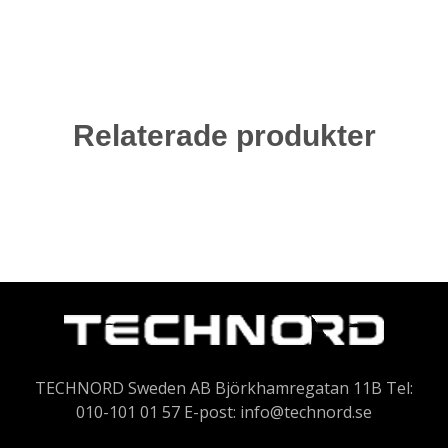
Relaterade produkter
TECHNORD Sweden AB Björkhamregatan 11B Tel:
010-101 01 57 E-post:
info@technord.se